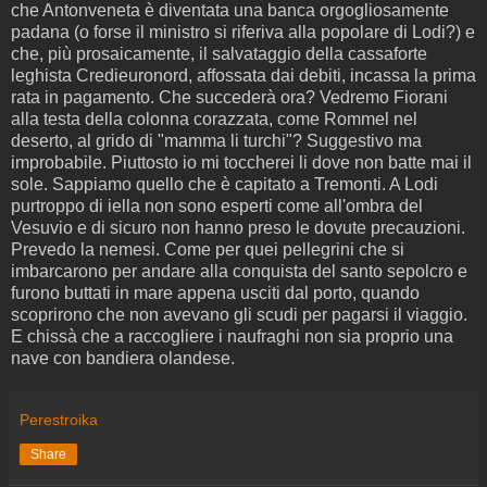
che Antonveneta è diventata una banca orgogliosamente
padana (o forse il ministro si riferiva alla popolare di Lodi?) e
che, più prosaicamente, il salvataggio della cassaforte
leghista Credieuronord, affossata dai debiti, incassa la prima
rata in pagamento. Che succederà ora? Vedremo Fiorani
alla testa della colonna corazzata, come Rommel nel
deserto, al grido di "mamma li turchi"? Suggestivo ma
improbabile. Piuttosto io mi toccherei li dove non batte mai il
sole. Sappiamo quello che è capitato a Tremonti. A Lodi
purtroppo di iella non sono esperti come all'ombra del
Vesuvio e di sicuro non hanno preso le dovute precauzioni.
Prevedo la nemesi. Come per quei pellegrini che si
imbarcarono per andare alla conquista del santo sepolcro e
furono buttati in mare appena usciti dal porto, quando
scoprirono che non avevano gli scudi per pagarsi il viaggio.
E chissà che a raccogliere i naufraghi non sia proprio una
nave con bandiera olandese.
Perestroika
Share