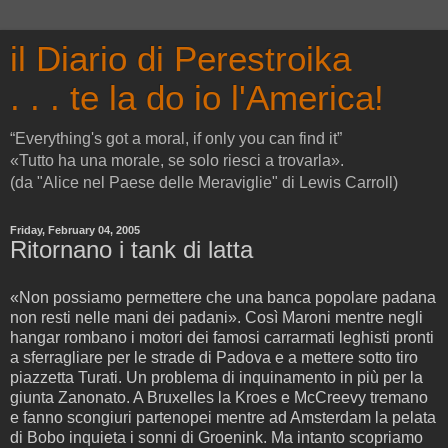
il Diario di Perestroika
. . . te la do io l'America!
“Everything's got a moral, if only you can find it”
«Tutto ha una morale, se solo riesci a trovarla».
(da "Alice nel Paese delle Meraviglie" di Lewis Carroll)
Friday, February 04, 2005
Ritornano i tank di latta
«Non possiamo permettere che una banca popolare padana
non resti nelle mani dei padani». Così Maroni mentre negli
hangar rombano i motori dei famosi carrarmati leghisti pronti
a sferragliare per le strade di Padova e a mettere sotto tiro
piazzetta Turati. Un problema di inquinamento in più per la
giunta Zanonato. A Bruxelles la Kroes e McCreevy tremano
e fanno scongiuri partenopei mentre ad Amsterdam la pelata
di Bobo inquieta i sonni di Groenink. Ma intanto scopriamo